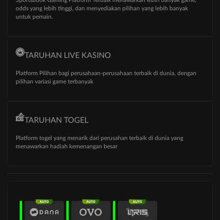
Sportsbook Gaming Platform Terbaik menawarkan lebih banyak game,
odds yang lebih tinggi, dan menyediakan pilihan yang lebih banyak
untuk pemain.
TARUHAN LIVE KASINO
Platform Pilihan bagi perusahaan-perusahaan terbaik di dunia, dengan
pilihan variasi game terbanyak
TARUHAN TOGEL
Platform togel yang menarik dari perusahan terbaik di dunia yang
menawarkan hadiah kemenangan besar