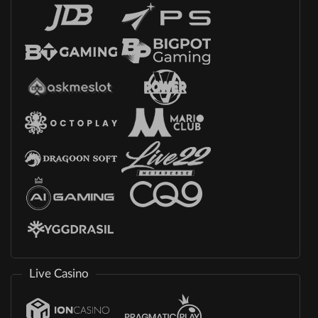
Live Casino