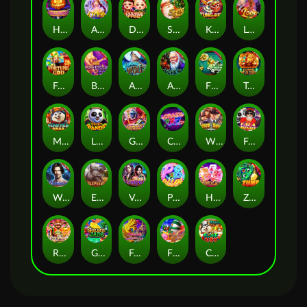
Halloween
Athena
Double Happiness
Santa Claus
Kung Hei
Love
Fortune God
Burlesque 2
Aurora Wolf
Alchemy
Fish Prawn Crab
Tomb Treasure
MASTER HAHA
Lucky Panda
Glorious Kingdom
Crazy 777
Who's The Boss
Fa Fa Monkey
Werewolf
Elephant
Vampire
PS Club
Hand Of God
ZUMA
Rat of Wealth
GOLDEN JADE
FANTASY - SOUTHEAST ASIA
FEATURE BUY・CHRISTMAS EXPRESS
Chef Husky