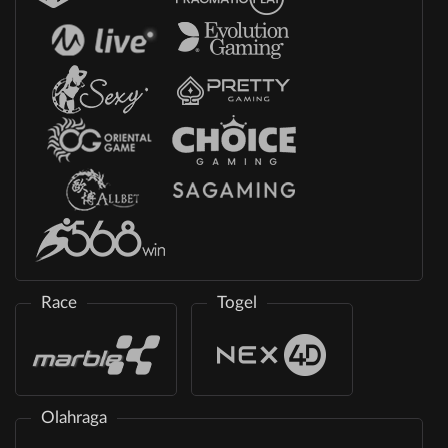
Race
Togel
Olahraga