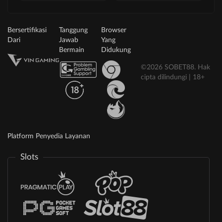
Bersertifikasi
Tanggung
Browser
Dari
Jawab
Yang
Bermain
Didukung
©2026 SOBET88. Hak
cipta dilindungi | 18+
Platform Penyedia Layanan
Slots