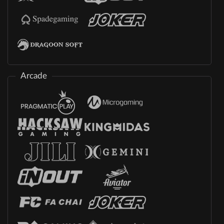
Arcade