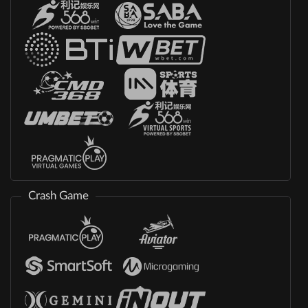
Crash Game