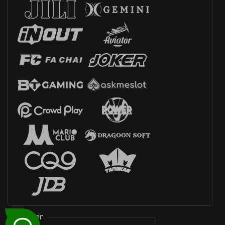
Poker