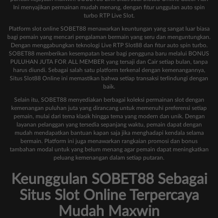
Ini menyajikan permainan mudah menang, dengan fitur unggulan auto spin
turbo RTP Live Slot.
Platform slot online SOBET88 menawarkan keuntungan yang sangat luar biasa
bagi pemain yang mencari pengalaman bermain yang seru dan menguntungkan.
Dengan menggabungkan teknologi Live RTP Slot88 dan fitur auto spin turbo.
SOBET88 memberikan kesempatan besar bagi pengguna baru melalui BONUS
PULUHAN JUTA FOR ALL MEMBER yang tersaji dan Cair setiap bulan, tanpa
harus diundi. Sebagai salah satu platform terkenal dengan kemenangannya,
Situs Slot88 Online ini memastikan bahwa setiap transaksi terlindungi dengan
baik.
Selain itu, SOBET88 menyediakan berbagai koleksi permainan slot dengan
kemenangan puluhan juta yang dirancang untuk memenuhi preferensi setiap
pemain, mulai dari tema klasik hingga tema yang modern dan unik. Dengan
layanan pelanggan yang tersedia sepanjang waktu, pemain dapat dengan
mudah mendapatkan bantuan kapan saja jika menghadapi kendala selama
bermain. Platform ini juga menawarkan rangkaian promosi dan bonus
tambahan modal untuk yang belum menang agar pemain dapat meningkatkan
peluang kemenangan dalam setiap putaran.
Keunggulan SOBET88 Sebagai
Situs Slot Online Terpercaya
Mudah Maxwin