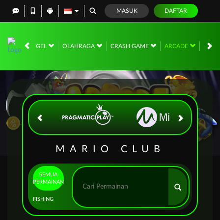
MASUK
DAFTAR
RACE
TOGEL
OLAHRAGA
CRASH GAME
ARCADE
POK
MARIO CLUB
SEMUA
PERMAINAN
FISHING