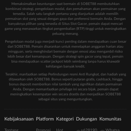
Memaksimalkan keuntungan saat bermain di SOBET88 membutuhkan
kombinasi strategi, pengelolaan modal, dan pemahaman akan permainan yang
tersedia. Salah satu langkah pertama yang dianjurkan adalah memilih
permainan slot yang sesuai dengan gaya dan preferensi bermain Anda. Dengan
banyaknya pilihan yang tersedia di Situs Slot Gacor, pemain dapat mencari
game yang menawarkan tingkat pengembalian (RTP) tinggi untuk meningkatkan
peluang menang.
Pengelolaan modal juga menjadi kunci penting dalam mendapatkan cuan besar
dari SOBET88. Pemain disarankan untuk menetapkan anggaran harian atau
mingguan, serta menghindari bermain dengan emosi atau mengambil risiko
lebih besar dari kemampuan. Dengan strategi spin gacor yang tepat, pemain
bisa mendapatkan scatter jackpot lebih seimbang tanpa harus khawatir
kehilangan banyak kredit.
Terakhir, manfaatkan setiap Perlindungan resmi Anti Rungkat, dan hadiah yang
ditawarkan oleh SOBET88. Bonus seperti putaran gratis, cashback, hingga
bonus deposit memberikan nilai tambah yang signifikan dalam permainan
Anda. Dengan memanfaatkan privilage ini secara bijak, pemain dapat
meningkatkan kesempatan win secara drastis dan menjadikan SOBET88
sebagai situs yang menguntungkan.
Kebijaksanaan
Platform
Kategori
Dukungan
Komunitas
Tentang
Promosi
Hot
+628190
Whatsa