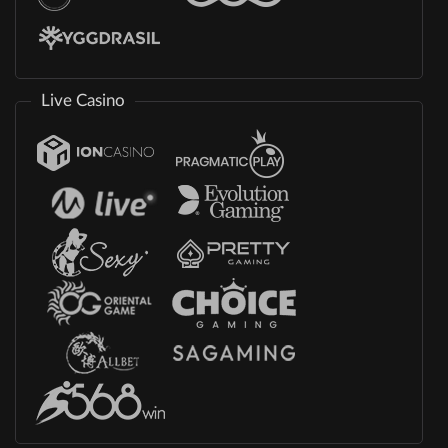
Live Casino