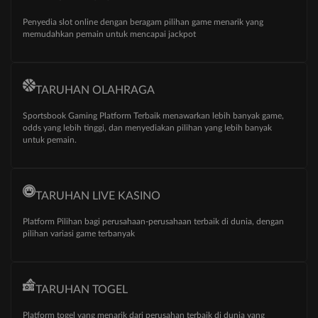
Penyedia slot online dengan beragam pilihan game menarik yang
memudahkan pemain untuk mencapai jackpot
TARUHAN OLAHRAGA
Sportsbook Gaming Platform Terbaik menawarkan lebih banyak game,
odds yang lebih tinggi, dan menyediakan pilihan yang lebih banyak
untuk pemain.
TARUHAN LIVE KASINO
Platform Pilihan bagi perusahaan-perusahaan terbaik di dunia, dengan
pilihan variasi game terbanyak
TARUHAN TOGEL
Platform togel yang menarik dari perusahan terbaik di dunia yang