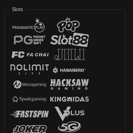
Slots