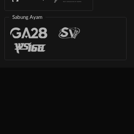
Sabung Ayam