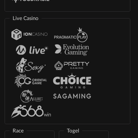
Live Casino
Race
Togel