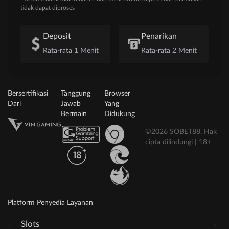
tidak dapat diproses
Deposit
Penarikan
Rata-rata 1 Menit
Rata-rata 2 Menit
Bersertifikasi
Tanggung
Browser
Dari
Jawab
Yang
Bermain
Didukung
©2026 SOBET88. Hak
cipta dilindungi | 18+
Platform Penyedia Layanan
Slots