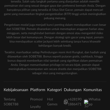
tersedia. Salah satu langkah pertama yang dianjurkan adalah memilih
permainan slot yang sesuai dengan gaya dan preferensi bermain Anda. Dengan
banyaknya pilihan yang tersedia di Situs Slot Gacor, pemain dapat mencari
game yang menawarkan tingkat pengembalian (RTP) tinggi untuk meningkatkan
peluang menang.
Pengelolaan modal juga menjadi kunci penting dalam mendapatkan cuan besar
dari SOBET88. Pemain disarankan untuk menetapkan anggaran harian atau
mingguan, serta menghindari bermain dengan emosi atau mengambil risiko
lebih besar dari kemampuan. Dengan strategi spin gacor yang tepat, pemain
bisa mendapatkan scatter jackpot lebih seimbang tanpa harus khawatir
kehilangan banyak kredit.
Terakhir, manfaatkan setiap Perlindungan resmi Anti Rungkat, dan hadiah yang
ditawarkan oleh SOBET88. Bonus seperti putaran gratis, cashback, hingga
bonus deposit memberikan nilai tambah yang signifikan dalam permainan
Anda. Dengan memanfaatkan privilage ini secara bijak, pemain dapat
meningkatkan kesempatan win secara drastis dan menjadikan SOBET88
sebagai situs yang menguntungkan.
Kebijaksanaan
Platform
Kategori
Dukungan
Komunitas
Tentang
Promosi
Hot
+628190
Whatsa
SOBET88
Games
1886471
pp
Loyalty