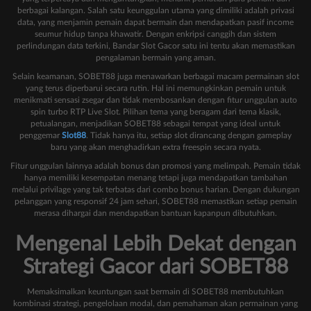
berbagai kalangan. Salah satu keunggulan utama yang dimiliki adalah privasi
data, yang menjamin pemain dapat bermain dan mendapatkan pasif income
seumur hidup tanpa khawatir. Dengan enkripsi canggih dan sistem
perlindungan data terkini, Bandar Slot Gacor satu ini tentu akan memastikan
pengalaman bermain yang aman.
Selain keamanan, SOBET88 juga menawarkan berbagai macam permainan slot
yang terus diperbarui secara rutin. Hal ini memungkinkan pemain untuk
menikmati sensasi zsegar dan tidak membosankan dengan fitur unggulan auto
spin turbo RTP Live Slot. Pilihan tema yang beragam dari tema klasik,
petualangan, menjadikan SOBET88 sebagai tempat yang ideal untuk
penggemar
Slot88
. Tidak hanya itu, setiap slot dirancang dengan gameplay
baru yang akan menghadirkan extra freespin secara nyata.
Fitur unggulan lainnya adalah bonus dan promosi yang melimpah. Pemain tidak
hanya memiliki kesempatan menang tetapi juga mendapatkan tambahan
melalui privilage yang tak terbatas dari combo bonus harian. Dengan dukungan
pelanggan yang responsif 24 jam sehari, SOBET88 memastikan setiap pemain
merasa dihargai dan mendapatkan bantuan kapanpun dibutuhkan.
Mengenal Lebih Dekat dengan
Strategi Gacor dari SOBET88
Memaksimalkan keuntungan saat bermain di SOBET88 membutuhkan
kombinasi strategi, pengelolaan modal, dan pemahaman akan permainan yang