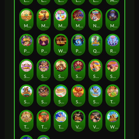
Las Vegas Party
Legend of the White and Green Snake
Lion Dance Fortune
Lucky Zhu
Lulu's Enchanted Forest
Mahjong Fortune
Mayan Gold Hunt
Mega Wild Safari
Mochi Mochi
Muay Thai Arena
Nomikai Fever
Mysteries of Pandora
Pawsome Xmas
Persian Gems
Wild West Saloon
Pumpkin Night
Queen of Aztec
Rave On
Sakura Neko
Samba Fiesta
SanGuo - The Brotherhood
Sexy Christmas Sirens
Spirits Fiesta
Spring Harvest
Stallion Princess
Steampunk Reloaded
Surgary bonanza
Super Phoenix
Surf Monkey
Taco Truck Delight
Temple of Gods
TNT Fiesta
Tower of Riches
Vault of Riches
Viking Valor
Wild Fish Hunter