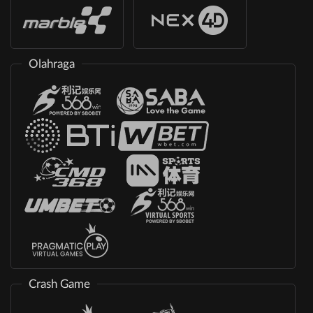
Olahraga
Crash Game