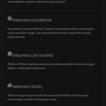
memudahkan pemain untuk mencapai jackpot
TARUHAN OLAHRAGA
Sportsbook Gaming Platform Terbaik menawarkan lebih banyak game,
odds yang lebih tinggi, dan menyediakan pilihan yang lebih banyak
untuk pemain.
TARUHAN LIVE KASINO
Platform Pilihan bagi perusahaan-perusahaan terbaik di dunia, dengan
pilihan variasi game terbanyak
TARUHAN TOGEL
Platform togel yang menarik dari perusahan terbaik di dunia yang
menawarkan hadiah kemenangan besar