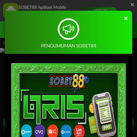
×
SOBET88 Aplikasi Mobile
UNDUH
Jangan tampilkan lagi hari ini
×
Masuk
Daftar
slot, poker, dan beragam jenis games lainnya. Hubungi LiveChat untuk info selanjut
PENGUMUMAN SOBET88
JACKPOT
PLAY
IDR
12,686,360,899