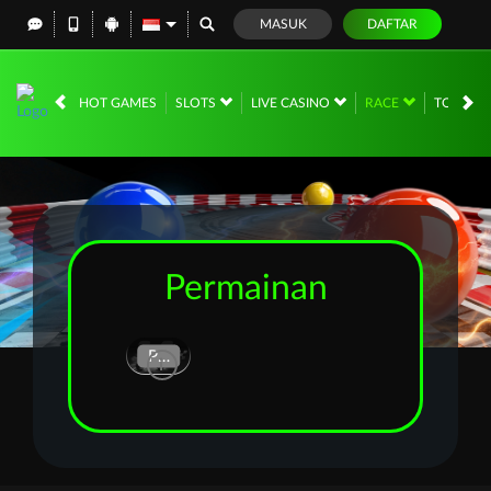
MASUK
DAFTAR
HOT GAMES
SLOTS
LIVE CASINO
RACE
TOGEL
Permainan
i