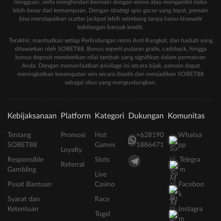
mingguan, serta menghindari bermain dengan emosi atau mengambil risiko
lebih besar dari kemampuan. Dengan strategi spin gacor yang tepat, pemain
bisa mendapatkan scatter jackpot lebih seimbang tanpa harus khawatir
kehilangan banyak kredit.
Terakhir, manfaatkan setiap Perlindungan resmi Anti Rungkat, dan hadiah yang
ditawarkan oleh SOBET88. Bonus seperti putaran gratis, cashback, hingga
bonus deposit memberikan nilai tambah yang signifikan dalam permainan
Anda. Dengan memanfaatkan privilage ini secara bijak, pemain dapat
meningkatkan kesempatan win secara drastis dan menjadikan SOBET88
sebagai situs yang menguntungkan.
Kebijaksanaan
Platform
Kategori
Dukungan
Komunitas
Tentang
Promosi
Hot
+628190
Whatsa
SOBET88
Games
1886471
pp
Loyalty
Responsible
Slots
Telegra
Referral
Gambling
m
Live
Pusat Bantuan
Casino
Faceboo
k
Syarat dan
Race
Ketentuan
Instagra
Togel
m