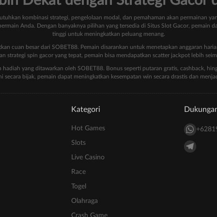
ih Dekat dengan Strategi Gacor
kan kombinasi strategi, pengelolaan modal, dan pemahaman akan permainan yang t
 bermain Anda. Dengan banyaknya pilihan yang tersedia di Situs Slot Gacor, pemain
tinggi untuk meningkatkan peluang menang.
tkan cuan besar dari SOBET88. Pemain disarankan untuk menetapkan anggaran harian
 strategi spin gacor yang tepat, pemain bisa mendapatkan scatter jackpot lebih sei
an hadiah yang ditawarkan oleh SOBET88. Bonus seperti putaran gratis, cashback, hin
i secara bijak, pemain dapat meningkatkan kesempatan win secara drastis dan men
Kategori
Dukunga
Hot Games
+6281
Slots
Live Casino
Race
Togel
Olahraga
Crash Game