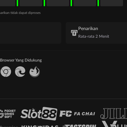
arikan tidak dapat diproses
Penarikan
Rata-rata 2 Menit
Browser Yang Didukung