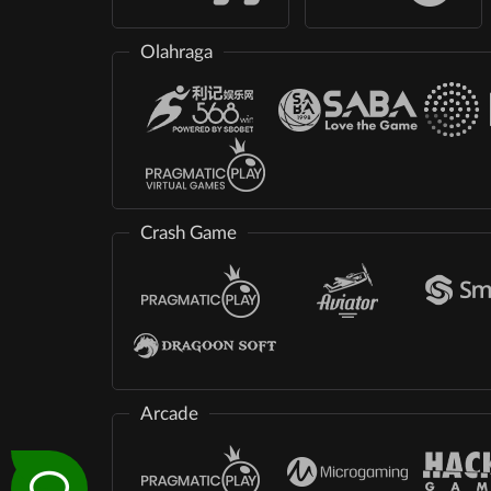
Olahraga
Crash Game
Arcade