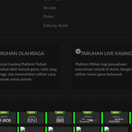
Arcade
Poker
Sabung Ayam
ARUHAN OLAHRAGA
TARUHAN LIVE KASIN
book Gaming Platform Terbaik
Platform Pilihan bagi perusahaan-
rkan lebih banyak game, odds yang
perusahaan terbaik di dunia, dengan
tinggi, dan menyediakan pilihan yang
pilihan variasi game terbanyak
banyak untuk pemain.