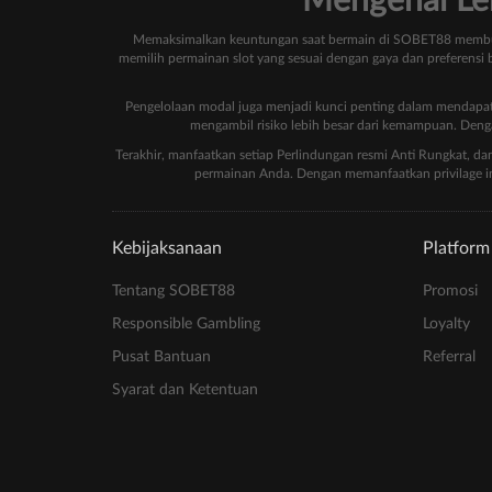
Mengenal Leb
Memaksimalkan keuntungan saat bermain di SOBET88 membutuh
memilih permainan slot yang sesuai dengan gaya dan preferensi
Pengelolaan modal juga menjadi kunci penting dalam mendapa
mengambil risiko lebih besar dari kemampuan. Dengan
Terakhir, manfaatkan setiap Perlindungan resmi Anti Rungkat, d
permainan Anda. Dengan memanfaatkan privilage in
Kebijaksanaan
Platform
Tentang SOBET88
Promosi
Responsible Gambling
Loyalty
Pusat Bantuan
Referral
Syarat dan Ketentuan