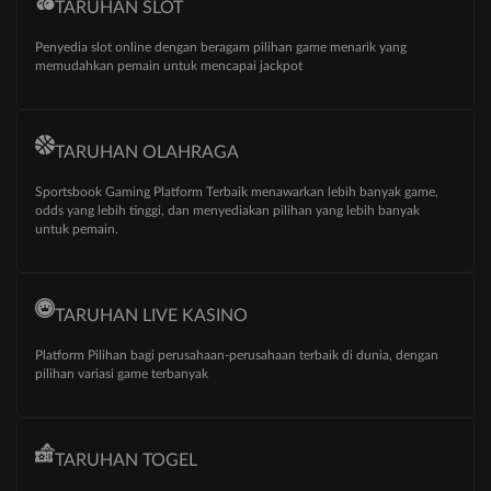
TARUHAN SLOT
Penyedia slot online dengan beragam pilihan game menarik yang
memudahkan pemain untuk mencapai jackpot
TARUHAN OLAHRAGA
Sportsbook Gaming Platform Terbaik menawarkan lebih banyak game,
odds yang lebih tinggi, dan menyediakan pilihan yang lebih banyak
untuk pemain.
TARUHAN LIVE KASINO
Platform Pilihan bagi perusahaan-perusahaan terbaik di dunia, dengan
pilihan variasi game terbanyak
TARUHAN TOGEL