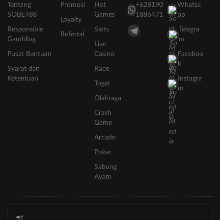
Tentang
Promosi
Hot
+628190
Whatsa
SOBET88
Games
1886471
pp
Loyalty
Responsible
Slots
Telegra
Referral
Gambling
m
Live
Pusat Bantuan
Casino
Faceboo
k
Syarat dan
Race
Ketentuan
Instagra
Togel
m
Olahraga
Crash
Game
Arcade
Poker
Sabung
Ayam