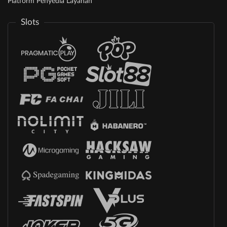
Platform Penyedia Layanan
Slots